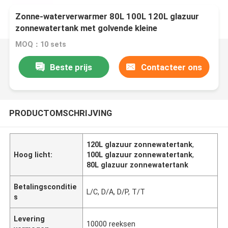
Zonne-waterverwarmer 80L 100L 120L glazuur
zonnewatertank met golvende kleine
tankwarmtewisselaar
MOQ：10 sets
Beste prijs
Contacteer ons
PRODUCTOMSCHRIJVING
120L glazuur zonnewatertank
,
Hoog licht:
100L glazuur zonnewatertank
,
80L glazuur zonnewatertank
Betalingsconditie
L/C, D/A, D/P, T/T
s
Levering
10000 reeksen