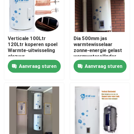
Over ons
Fabriekstocht
Verticale 100Ltr
Dia 500mm jas
120Ltr koperen spoel
warmtewisselaar
Warmte-uitwisseling
zonne-energie gelast
Kwaliteitscontrole
glazuur
warmwatercilinder
zonnewarmwater tank
verticale zonne-
Aanvraag sturen
Aanvraag sturen
voor woonruimte
energie water tank
Neem contact met ons op
Nieuws
Gevallen
Zonne-thermische kachel