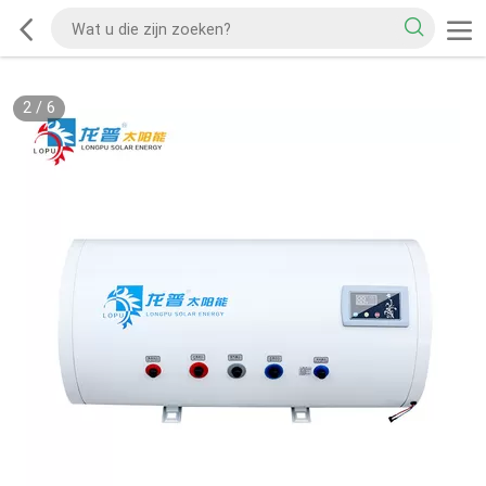
2
/
6