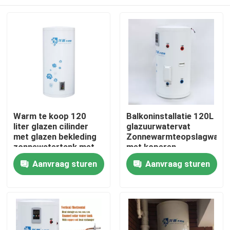
Warm te koop 120
Balkoninstallatie 120L
liter glazen cilinder
glazuurwatervat
met glazen bekleding
Zonnewarmteopslagwater
zonnewatertank met
met koperen
warmtewisselaar
spoelwarmtewisselaar
Thuis
Aanvraag sturen
Aanvraag sturen
Producten
Video's