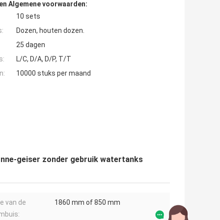
den Algemene voorwaarden:
10 sets
s:
Dozen, houten dozen.
25 dagen
s:
L/C, D/A, D/P, T/T
n:
10000 stuks per maand
nne-geiser zonder gebruik watertanks
e van de
1860 mm of 850 mm
mbuis: