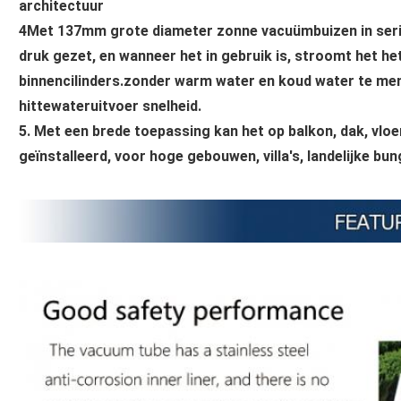
architectuur
4Met 137mm grote diameter zonne vacuümbuizen in seri
druk gezet, en wanneer het in gebruik is, stroomt het h
binnencilinders.zonder warm water en koud water te men
hittewateruitvoer snelheid.
5. Met een brede toepassing kan het op balkon, dak, vlo
geïnstalleerd, voor hoge gebouwen, villa's, landelijke bu