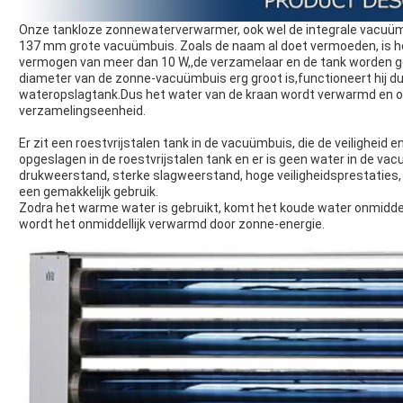
Onze tankloze zonnewaterverwarmer, ook wel de integrale vacuü
137 mm grote vacuümbuis. Zoals de naam al doet vermoeden, is he
vermogen van meer dan 10 W,,de verzamelaar en de tank worden 
diameter van de zonne-vacuümbuis erg groot is,functioneert hij dus
wateropslagtank.Dus het water van de kraan wordt verwarmd en 
verzamelingseenheid.
Er zit een roestvrijstalen tank in de vacuümbuis, die de veiligheid
opgeslagen in de roestvrijstalen tank en er is geen water in de v
drukweerstand, sterke slagweerstand, hoge veiligheidsprestaties,
een gemakkelijk gebruik.
Zodra het warme water is gebruikt, komt het koude water onmiddel
wordt het onmiddellijk verwarmd door zonne-energie.