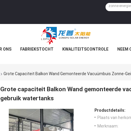
R ONS
FABRIEKSTOCHT
KWALITEITSCONTROLE
NEEM 
Grote Capaciteit Balkon Wand Gemonteerde Vacuümbuis Zonne-Gei
Grote capaciteit Balkon Wand gemonteerde va
gebruik watertanks
Productdetails:
Plaats van herko
Merknaam: