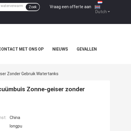
Vraag een offerte aan
|
Zoek
Dutch
CONTACT MET ONS OP
NIEUWS
GEVALLEN
ser Zonder Gebruik Watertanks
cuümbuis Zonne-geiser zonder
mst:
China
longpu