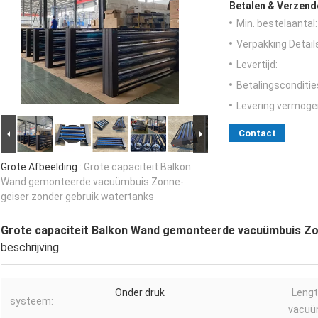
Betalen & Verzen
Min. bestelaantal:
Verpakking Detail
Levertijd:
Betalingsconditie
Levering vermoge
Contact
Grote Afbeelding :
Grote capaciteit Balkon
Wand gemonteerde vacuümbuis Zonne-
geiser zonder gebruik watertanks
Grote capaciteit Balkon Wand gemonteerde vacuümbuis Zo
beschrijving
Onder druk
Lengt
systeem:
vacuü